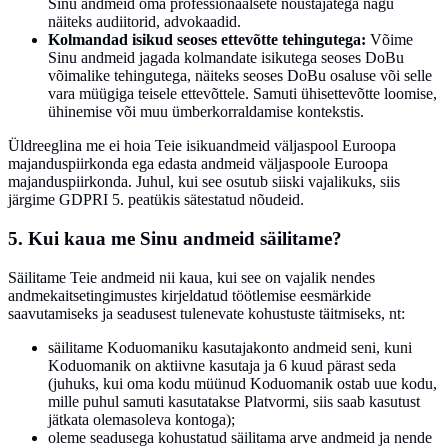
Sinu andmeid oma professionaalsete nõustajatega nagu
näiteks audiitorid, advokaadid.
Kolmandad isikud seoses ettevõtte tehingutega:
Võime
Sinu andmeid jagada kolmandate isikutega seoses DoBu
võimalike tehingutega, näiteks seoses DoBu osaluse või selle
vara müügiga teisele ettevõttele. Samuti ühisettevõtte loomise,
ühinemise või muu ümberkorraldamise kontekstis.
Üldreeglina me ei hoia Teie isikuandmeid väljaspool Euroopa
majanduspiirkonda ega edasta andmeid väljaspoole Euroopa
majanduspiirkonda. Juhul, kui see osutub siiski vajalikuks, siis
järgime GDPRI 5. peatükis sätestatud nõudeid.
5. Kui kaua me Sinu andmeid säilitame?
Säilitame Teie andmeid nii kaua, kui see on vajalik nendes
andmekaitsetingimustes kirjeldatud töötlemise eesmärkide
saavutamiseks ja seadusest tulenevate kohustuste täitmiseks, nt:
säilitame Koduomaniku kasutajakonto andmeid seni, kuni
Koduomanik on aktiivne kasutaja ja 6 kuud pärast seda
(juhuks, kui oma kodu müünud Koduomanik ostab uue kodu,
mille puhul samuti kasutatakse Platvormi, siis saab kasutust
jätkata olemasoleva kontoga);
oleme seadusega kohustatud säilitama arve andmeid ja nende