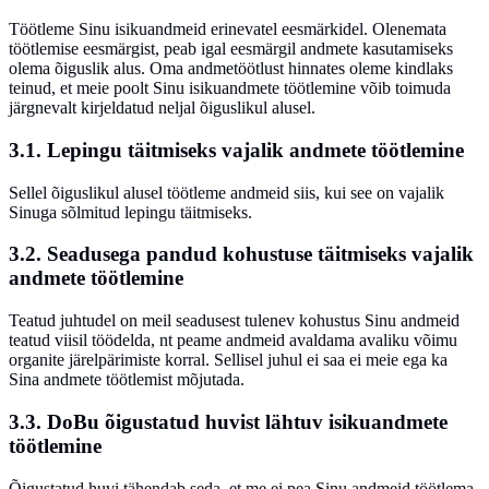
Töötleme Sinu isikuandmeid erinevatel eesmärkidel. Olenemata
töötlemise eesmärgist, peab igal eesmärgil andmete kasutamiseks
olema õiguslik alus. Oma andmetöötlust hinnates oleme kindlaks
teinud, et meie poolt Sinu isikuandmete töötlemine võib toimuda
järgnevalt kirjeldatud neljal õiguslikul alusel.
3.1. Lepingu täitmiseks vajalik andmete töötlemine
Sellel õiguslikul alusel töötleme andmeid siis, kui see on vajalik
Sinuga sõlmitud lepingu täitmiseks.
3.2. Seadusega pandud kohustuse täitmiseks vajalik
andmete töötlemine
Teatud juhtudel on meil seadusest tulenev kohustus Sinu andmeid
teatud viisil töödelda, nt peame andmeid avaldama avaliku võimu
organite järelpärimiste korral. Sellisel juhul ei saa ei meie ega ka
Sina andmete töötlemist mõjutada.
3.3. DoBu õigustatud huvist lähtuv isikuandmete
töötlemine
Õigustatud huvi tähendab seda, et me ei pea Sinu andmeid töötlema