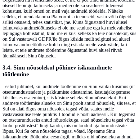
otseselt lepingu täitmiseks ja meil ei ole ka seadusest tulenevat
kohustust, kuid ometi on meil vaja andmeid töödelda. Näiteks
selleks, et arendada oma Platvormi ja teenuseid; vastu võtta õigeid
ärilisi otsuseid, tehes statistikat, jne. Kuna õigustatud huvi alusel
toimuvaks andmetöötluseks ei ole me seaduse ega ka meievahelise
lepinguga kohustatud, kuid me ei küsi selleks ka teie nõusolekut, siis
on Sul vastatavalt GDPR'ile õigus küsida meilt selgitusi sel alusel
toimuva andmetöötluse kohta ning esitada meile vastuväide, kui
leiate, et teie andmete töötlemine õigustatud huvi alusel riivab
ülemääraselt Sinu õiguseid.
3.4. Sinu nõusolekul põhinev isikuandmete
töötlemine
Teatud juhtudel, kui andmete töötlemine on Sinu valiku küsimus (nt
otseturundusteadete ja pakkumiste edastamine, kasutajakogemuse
küsitlustes osalemine), siis küsime selleks Sinu nõusolekut. Kui
andmete töötlemise aluseks on Sinu poolt antud nõusolek, siis tea, et
Sul on alati õigus oma nõusolek tagasi võtta, saates meile
vastavasisulise teate punktis 1 toodud e-posti aadressil. Kui tegemist
on otseturunduseks antud nõusolekuga, saad nõusoleku tagasi võtta
loobu postitustest" lingi kaudu, mis on toodud iga turundusteate
lõpus. Kui Sa oma nõusoleku tagasi võtad, lõpetame Sinu
isikuandmete töötlemise eesmärgil, milleks olid nõusoleku andnud.