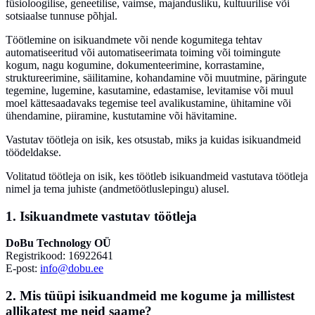
füsioloogilise, geneetilise, vaimse, majandusliku, kultuurilise või
sotsiaalse tunnuse põhjal.
Töötlemine
on isikuandmete või nende kogumitega tehtav
automatiseeritud või automatiseerimata toiming või toimingute
kogum, nagu kogumine, dokumenteerimine, korrastamine,
struktureerimine, säilitamine, kohandamine või muutmine, päringute
tegemine, lugemine, kasutamine, edastamise, levitamise või muul
moel kättesaadavaks tegemise teel avalikustamine, ühitamine või
ühendamine, piiramine, kustutamine või hävitamine.
Vastutav töötleja
on isik, kes otsustab, miks ja kuidas isikuandmeid
töödeldakse.
Volitatud töötleja
on isik, kes töötleb isikuandmeid vastutava töötleja
nimel ja tema juhiste (andmetöötluslepingu) alusel.
1. Isikuandmete vastutav töötleja
DoBu Technology OÜ
Registrikood: 16922641
E-post:
info@dobu.ee
2. Mis tüüpi isikuandmeid me kogume ja millistest
allikatest me neid saame?