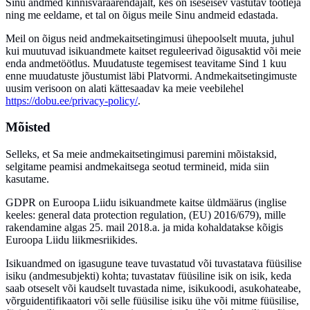
Sinu andmed kinnisvaraarendajalt, kes on iseseisev vastutav töötleja
ning me eeldame, et tal on õigus meile Sinu andmeid edastada.
Meil on õigus neid andmekaitsetingimusi ühepoolselt muuta, juhul
kui muutuvad isikuandmete kaitset reguleerivad õigusaktid või meie
enda andmetöötlus. Muudatuste tegemisest teavitame Sind 1 kuu
enne muudatuste jõustumist läbi Platvormi. Andmekaitsetingimuste
uusim verisoon on alati kättesaadav ka meie veebilehel
https://dobu.ee/privacy-policy/
.
Mõisted
Selleks, et Sa meie andmekaitsetingimusi paremini mõistaksid,
selgitame peamisi andmekaitsega seotud termineid, mida siin
kasutame.
GDPR
on Euroopa Liidu isikuandmete kaitse üldmäärus (inglise
keeles: general data protection regulation, (EU) 2016/679), mille
rakendamine algas 25. mail 2018.a. ja mida kohaldatakse kõigis
Euroopa Liidu liikmesriikides.
Isikuandmed
on igasugune teave tuvastatud või tuvastatava füüsilise
isiku (andmesubjekti) kohta; tuvastatav füüsiline isik on isik, keda
saab otseselt või kaudselt tuvastada nime, isikukoodi, asukohateabe,
võrguidentifikaatori või selle füüsilise isiku ühe või mitme füüsilise,