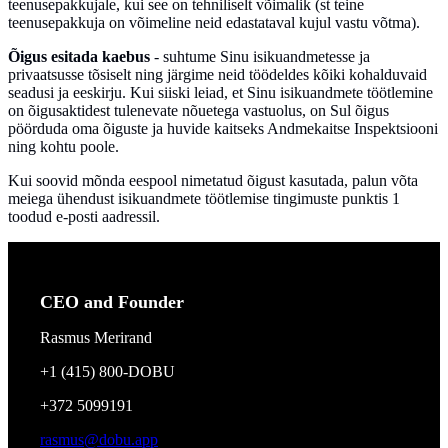
teenusepakkujale, kui see on tehniliselt võimalik (st teine
teenusepakkuja on võimeline neid edastataval kujul vastu võtma).
Õigus esitada kaebus
- suhtume Sinu isikuandmetesse ja
privaatsusse tõsiselt ning järgime neid töödeldes kõiki kohalduvaid
seadusi ja eeskirju. Kui siiski leiad, et Sinu isikuandmete töötlemine
on õigusaktidest tulenevate nõuetega vastuolus, on Sul õigus
pöörduda oma õiguste ja huvide kaitseks Andmekaitse Inspektsiooni
ning kohtu poole.
Kui soovid mõnda eespool nimetatud õigust kasutada, palun võta
meiega ühendust isikuandmete töötlemise tingimuste punktis 1
toodud e-posti aadressil.
CEO and Founder
Rasmus Merirand
+1 (415) 800-DOBU
+372 5099191
rasmus@dobu.app