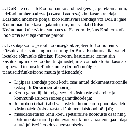
2.
DoBu'le edastab Koduomaniku andmed (ees- ja perekonnanimi,
telefoninumber aadress ja e-maili aadress) kinnisvaraarendaja.
Edastatud andmete põhjal loob kinnisvaraarendaja või DoBu igale
Koduomanikule kasutajakonto, misjärel saadab DoBu
Koduomanikule e-kirja suunates ta Platvormile, kus Koduomanik
loob oma kasutajakontole parooli.
3.
Kasutajakonto parooli loomisega aktsepteerib Koduomanik
käesolevad kasutustingimused ning DoBu ja Koduomaniku vahel
loetakse sõlmituks tähtajatu Platvormi kasutamise leping siin
kasutustingimustes toodud tingimustel, mis võimaldab Sul kasutata
järgnevaid teenuseid/funktsioone (Dobu'l on õigus
teenuseid/funktsioone muuta ja täiendada):
Ligipääs arendaja poolt kodu osas antud dokumentatsioonile
(edaspidi
Dokumentatsioon
);
Kodu garantiijuhtumiga seotud küsimuste esitamine ja
kommunikatsioon seoses garantiitöödega;
Juturoboti (chat'i) abil vastuste leidmine kodu puudutavatele
küsimustele (robot vastab Dokumentatsiooni põhjal);
meeldetuletused Sinu kodu spetsiifiliste hoolduste osas ning
Dokumentatsioonil põhinevad või kinnisvaraarendaja/ehitaja
antud juhised hoolduste teostamiseks.