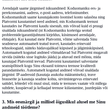
Arendajalt saame järgmised isikuandmed: Koduomaniku ees- ja
perekonnanimi, aadress, e-posti aadress, telefoninumber.
Koduomanikult saame kasutajakonto loomisel konto salasõna ning
Platvormi kasutamisel need andmed, mis Koduomanik teenust
kasutades ise Platvormi kaudu sisestab, mis võivad kuid ei pruugi
sisaldada isikuandmeid (nt Koduomaniku korteriga seotud
probleemide/garantiijuhtumi kirjeldus, küsimused arendajale,
ehitajale). Kui kasutad meie Platvormi, võime salvestada Sinu
seadmesse automaatselt teatud teavet, kasutades erinevaid
tehnoloogiaid, näiteks hädavajalikud küpsised ja jälgimisküpsised.
Automaatselt kogutud andmed võimaldavad Sul Platvormi mugavalt
sirvida (näiteks sisse logituks jääda) ja aitavad meil mõista, mida
kasutajad Platvormil teevad. Platvormi kasutamisel salvestame
seansipõhiselt kogu Sinu ekraanil toimuva teenuse kvaliteedi
parandamiseks. Automatselt kogutud andmed võivad sisaldada
järgmist: IP-aadressid (kasutaja asukoha määramiseks), teave
brauserite ja kasutaja seadme kohta, sirvimistegevus erinevatel
saitidel, lehtedel või muul sisul, mida te teenuses vaatate või millega
suhtlete, kuupäevad ja kellaajad teenuse külastamine, juurdepääs või
kasutamine.
3. Mis eesmärgil ja millisel õiguslikul alusel me Sinu
andmeid töötleme?