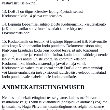
vastavasisulise e-kirja.
13.
DoBu'l on õigus käesolev leping lõpetada sellest
Koduomanikule 14 päeva ette teatades.
14.
Lepingu lõppemisel sulgeb DoBu Koduomaniku kasutajakonto
ja Koduomaniku soovi korral saadab talle e-kirja teel
Dokumentatsiooni.
15.
Koduomanik on teadlik, et Lepingu lõppemisel jääb Platvormile
alles kogu Koduomaniku kodu puudutav Dokumentatsioon ning
Platvormi kasutades kodu osas loodud teave, nt info toimunud
garantiijuhtumite ja seotud tööde kohta, kodu hooldustööde ja nende
läbiviimiseks antud juhiste kohta, sh kommunikatsioon
Koduomaniku, kinnisvaraarendaja ja/või ehitaja vahel.
Koduomaniku vahetumise korral annab DoBu kinnisvaraarendaja
või kinnisvarahaldaja instruktsioonil juurdepääsu eelpool nimetatud
kodu puudutavale teabele uuele koduomanikule.
ANDMEKAITSETINGIMUSED
Nendes andmekaitsetingimustes selgitame, kuidas me Platvormi
kasutamise käigus Sinu isikuandmeid (edaspidi ka andmed) kogume
ja kasutame. Nagu Platvormi kasutustingimustes selgitatud, saame