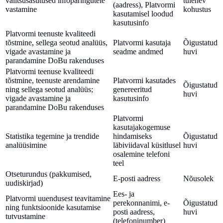
valitsusasutused infopäringutele
tulenev
(aadress), Platvormi
vastamine
kohustus
kasutamisel loodud
kasutusinfo
Platvormi teenuste kvaliteedi
tõstmine, sellega seotud analüüs,
Platvormi kasutaja
Õigustatud
vigade avastamine ja
seadme andmed
huvi
parandamine DoBu rakenduses
Platvormi teenuse kvaliteedi
tõstmine, teenuste arendamine
Platvormi kasutades
Õigustatud
ning sellega seotud analüüs;
genereeritud
huvi
vigade avastamine ja
kasutusinfo
parandamine DoBu rakenduses
Platvormi
kasutajakogemuse
Statistika tegemine ja trendide
hindamiseks
Õigustatud
analüüsimine
läbiviidaval küsitlusel
huvi
osalemine telefoni
teel
Otseturundus (pakkumised,
E-posti aadress
Nõusolek
uudiskirjad)
Ees- ja
Platvormi uuendusest teavitamine
perekonnanimi, e-
Õigustatud
ning funktsioonide kasutamise
posti aadress,
huvi
tutvustamine
(telefoninumber)