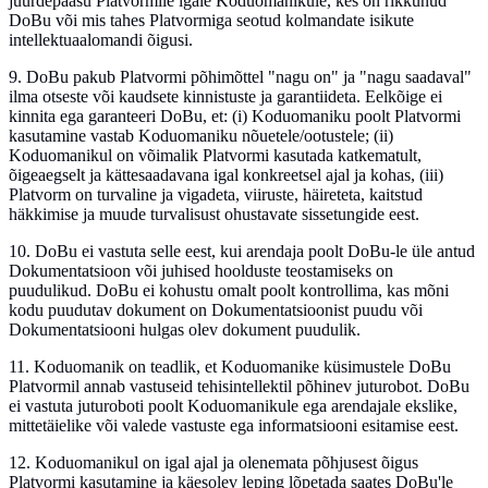
juurdepääsu Platvormile igale Koduomanikule, kes on rikkunud
DoBu või mis tahes Platvormiga seotud kolmandate isikute
intellektuaalomandi õigusi.
9.
DoBu pakub Platvormi põhimõttel "nagu on" ja "nagu saadaval"
ilma otseste või kaudsete kinnistuste ja garantiideta. Eelkõige ei
kinnita ega garanteeri DoBu, et: (i) Koduomaniku poolt Platvormi
kasutamine vastab Koduomaniku nõuetele/ootustele; (ii)
Koduomanikul on võimalik Platvormi kasutada katkematult,
õigeaegselt ja kättesaadavana igal konkreetsel ajal ja kohas, (iii)
Platvorm on turvaline ja vigadeta, viiruste, häireteta, kaitstud
häkkimise ja muude turvalisust ohustavate sissetungide eest.
10.
DoBu ei vastuta selle eest, kui arendaja poolt DoBu-le üle antud
Dokumentatsioon või juhised hoolduste teostamiseks on
puudulikud. DoBu ei kohustu omalt poolt kontrollima, kas mõni
kodu puudutav dokument on Dokumentatsioonist puudu või
Dokumentatsiooni hulgas olev dokument puudulik.
11.
Koduomanik on teadlik, et Koduomanike küsimustele DoBu
Platvormil annab vastuseid tehisintellektil põhinev juturobot. DoBu
ei vastuta juturoboti poolt Koduomanikule ega arendajale ekslike,
mittetäielike või valede vastuste ega informatsiooni esitamise eest.
12.
Koduomanikul on igal ajal ja olenemata põhjusest õigus
Platvormi kasutamine ja käesolev leping lõpetada saates DoBu'le