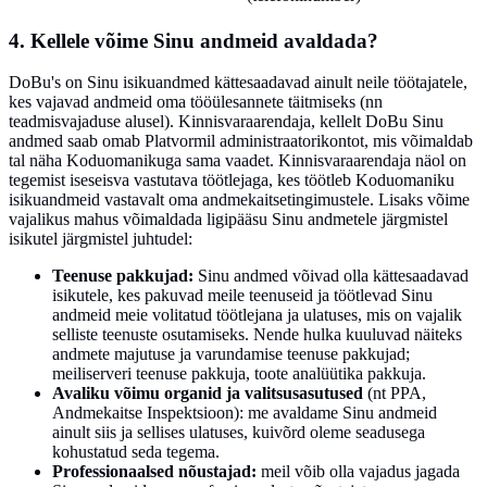
4. Kellele võime Sinu andmeid avaldada?
DoBu's on Sinu isikuandmed kättesaadavad ainult neile töötajatele,
kes vajavad andmeid oma tööülesannete täitmiseks (nn
teadmisvajaduse alusel). Kinnisvaraarendaja, kellelt DoBu Sinu
andmed saab omab Platvormil administraatorikontot, mis võimaldab
tal näha Koduomanikuga sama vaadet. Kinnisvaraarendaja näol on
tegemist iseseisva vastutava töötlejaga, kes töötleb Koduomaniku
isikuandmeid vastavalt oma andmekaitsetingimustele. Lisaks võime
vajalikus mahus võimaldada ligipääsu Sinu andmetele järgmistel
isikutel järgmistel juhtudel:
Teenuse pakkujad:
Sinu andmed võivad olla kättesaadavad
isikutele, kes pakuvad meile teenuseid ja töötlevad Sinu
andmeid meie volitatud töötlejana ja ulatuses, mis on vajalik
selliste teenuste osutamiseks. Nende hulka kuuluvad näiteks
andmete majutuse ja varundamise teenuse pakkujad;
meiliserveri teenuse pakkuja, toote analüütika pakkuja.
Avaliku võimu organid ja valitsusasutused
(nt PPA,
Andmekaitse Inspektsioon): me avaldame Sinu andmeid
ainult siis ja sellises ulatuses, kuivõrd oleme seadusega
kohustatud seda tegema.
Professionaalsed nõustajad:
meil võib olla vajadus jagada