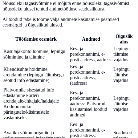
Nõusoleku tagasivõtmine ei mõjuta enne nõusoleku tagasivõtmist
nõusoleku alusel tehtud andmetöötluse seaduslikkust.
Alltoodud tabelis toome välja andmete kasutamise peamised
eesmärgid ja õiguslikud alused.
Õiguslik
Töötlemise eesmärk
Andmed
alus
Ees- ja
Lepingu
Kasutajakonto loomine, lepingu
perekonnanimi, e-
täitmise
sõlmimine ja täitmine
posti aadress, aadress
vajadus
Ees- ja
Kliendisuhte hoidmine,
Lepingu
perekonnanimi, e-
arendamine (lepingu täitmisega
täitmise
posti aadress,
seotud info edastamine)
vajadus
(aadress)
Platvormile sisestatud info
Ees- ja
edastamine korteri
perekonnanimi,
Lepingu
arendajale/ehitajale/haldajale
aadress; Platvormi
täitmise
Koduomaniku
kasutamisel loodud
vajadus
päringutele/küsimustele
andmed
vastamiseks
Ees- ja
perekonnanimi, e-
Avaliku võimu organite ja
Seadusest
posti aadress,