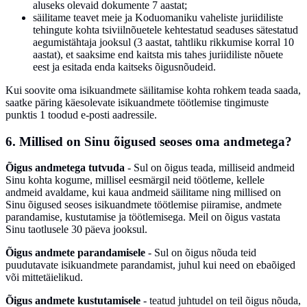
aluseks olevaid dokumente 7 aastat;
säilitame teavet meie ja Koduomaniku vaheliste juriidiliste
tehingute kohta tsiviilnõuetele kehtestatud seaduses sätestatud
aegumistähtaja jooksul (3 aastat, tahtliku rikkumise korral 10
aastat), et saaksime end kaitsta mis tahes juriidiliste nõuete
eest ja esitada enda kaitseks õigusnõudeid.
Kui soovite oma isikuandmete säilitamise kohta rohkem teada saada,
saatke päring käesolevate isikuandmete töötlemise tingimuste
punktis 1 toodud e-posti aadressile.
6. Millised on Sinu õigused seoses oma andmetega?
Õigus andmetega tutvuda
- Sul on õigus teada, milliseid andmeid
Sinu kohta kogume, millisel eesmärgil neid töötleme, kellele
andmeid avaldame, kui kaua andmeid säilitame ning millised on
Sinu õigused seoses isikuandmete töötlemise piiramise, andmete
parandamise, kustutamise ja töötlemisega. Meil on õigus vastata
Sinu taotlusele 30 päeva jooksul.
Õigus andmete parandamisele
- Sul on õigus nõuda teid
puudutavate isikuandmete parandamist, juhul kui need on ebaõiged
või mittetäielikud.
Õigus andmete kustutamisele
- teatud juhtudel on teil õigus nõuda,