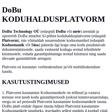
DoBu
KODUHALDUSPLATVORM
DoBu Technology OÜ
(edaspidi
DoBu
või
meie
) arendab ja
opereerib DoBu nimelist Al-põhist koduhaldusplatvormi (edaspidi
Platvorm
), mis võimaldab uusarenduste koduomanikel (edaspidi
Koduomanik
või
Sina
) pääseda ligi kogu oma kodu puudutavale
dokumentatsioonile, saada vastuseid koduga seotud tehnilistele
küsimustele, esitada garantiijuhtumiga seotud küsimusi ning saada
ülevaate garantiitööde arengust.
Platvorm on kasutatav veebirakenduse ja/või mobiilirakenduse
kaudu.
KASUTUSTINGIMUSED
1.
Platvormi kasutamise Koduomanikele on tellinud ja vastava
teenuse eest tasub kodu garantiiperioodi jooksul kinnisvaraarendaja,
seega on sel perioodil Platvormi kasutamine koduomanikele tasuta.
DoBu jätab endale õiguse muuta hiljem Platvormi kasutamine
Koduomanikele tasuliseks, teavitades sellest punktis 4 toodud viisil.