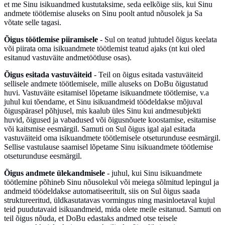
et me Sinu isikuandmed kustutaksime, seda eelkõige siis, kui Sinu
andmete töötlemise aluseks on Sinu poolt antud nõusolek ja Sa
võtate selle tagasi.
Õigus töötlemise piiramisele
- Sul on teatud juhtudel õigus keelata
või piirata oma isikuandmete töötlemist teatud ajaks (nt kui oled
esitanud vastuväite andmetöötluse osas).
Õigus esitada vastuväiteid
- Teil on õigus esitada vastuväiteid
sellisele andmete töötlemisele, mille aluseks on DoBu õigustatud
huvi. Vastuväite esitamisel lõpetame isikuandmete töötlemise, v.a
juhul kui tõendame, et Sinu isikuandmeid töödeldakse mõjuval
õiguspärasel põhjusel, mis kaalub üles Sinu kui andmesubjekti
huvid, õigused ja vabadused või õigusnõuete koostamise, esitamise
või kaitsmise eesmärgil. Samuti on Sul õigus igal ajal esitada
vastuväiteid oma isikuandmete töötlemisele otseturunduse eesmärgil.
Sellise vastulause saamisel lõpetame Sinu isikuandmete töötlemise
otseturunduse eesmärgil.
Õigus andmete ülekandmisele
- juhul, kui Sinu isikuandmete
töötlemine põhineb Sinu nõusolekul või meiega sõlmitud lepingul ja
andmeid töödeldakse automatiseeritult, siis on Sul õigus saada
struktureeritud, üldkasutatavas vormingus ning masinloetaval kujul
teid puudutavaid isikuandmeid, mida olete meile esitanud. Samuti on
teil õigus nõuda, et DoBu edastaks andmed otse teisele