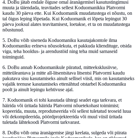
4.
DoBu jätab endale õiguse omal äranägemisel kasutustingimusi
muuta ja täiendada, teavitades sellest Koduomanikku Platvormi
kaudu 30 päeva ette. Kui Koduomanik muudatustega ei nõustu, on
tal õigus leping lõpetada. Kui Koduomanik ei lõpeta lepingut 30
päeva jooksul alates teavitamisest, loetakse, et ta on muudatustega
nõustunud.
5.
DoBu võib siseneda Koduomaniku kasutajakontole ilma
Koduomaniku eelneva nõusolekuta, et pakkuda kliendituge, otsida
vigu, teha hooldus- ja arendustöid ning teha muid sarnaseid
toiminguid.
6.
DoBu annab Koduomanikule piiratud, mitteeksklusiivse,
mitteüleantava ja mitte all-litsentsitava litsentsi Platvormi kaudu
pakutava sisu kasutamiseks ainult sellisel viisil, mis on kasutamiseks
vajalik teenuse kasutamiseks ettenähtud otstarbel Koduomaniku
poolt ja ainult lepingu kehtivuse ajal.
7.
Koduomanik ei tohi kasutada ühtegi seadet ega tarkvara, et
häirida või üritada häirida Platvormi nõuetekohast toimimist;
kopeerida, muuta, reprodutseerida või sellest tuletatud teoseid luua
või dekompileerida, pöördprojekteerida või muul viisil üritada
tuletada lähtekoodi Platvormi tarkvarast.
8.
DoBu võib oma äranägemise järgi keelata, sulgeda või piirata